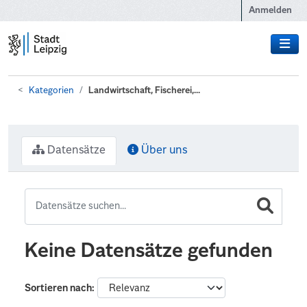
Zum Hauptinhalt wechseln
Anmelden
Kategorien
Landwirtschaft, Fischerei,...
Datensätze
Über uns
Keine Datensätze gefunden
Sortieren nach