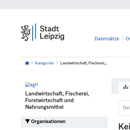
Zum Hauptinhalt wechseln
Datensätze
O
Kategorien
Landwirtschaft, Fischerei,...
Landwirtschaft, Fischerei,
Forstwirtschaft und
Nahrungsmittel
Organisationen
Ke