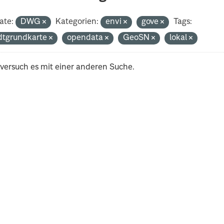
ate:
DWG
Kategorien:
envi
gove
Tags:
dtgrundkarte
opendata
GeoSN
lokal
 versuch es mit einer anderen Suche.