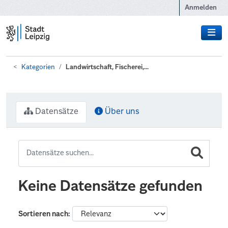
Zum Hauptinhalt wechseln
Anmelden
Kategorien
Landwirtschaft, Fischerei,...
Datensätze
Über uns
Keine Datensätze gefunden
Sortieren nach