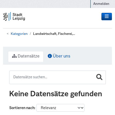
Zum Hauptinhalt wechseln
Anmelden
Kategorien
Landwirtschaft, Fischerei,...
Datensätze
Über uns
Keine Datensätze gefunden
Sortieren nach