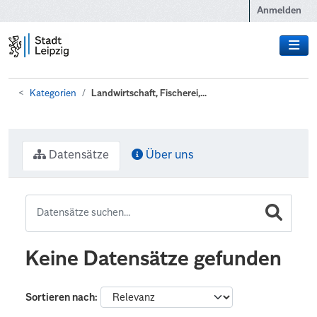
Zum Hauptinhalt wechseln
Anmelden
Kategorien
Landwirtschaft, Fischerei,...
Datensätze
Über uns
Keine Datensätze gefunden
Sortieren nach