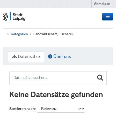
Zum Hauptinhalt wechseln
Anmelden
Kategorien
Landwirtschaft, Fischerei,...
Datensätze
Über uns
Keine Datensätze gefunden
Sortieren nach