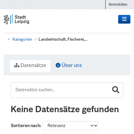
Zum Hauptinhalt wechseln
Anmelden
Kategorien
Landwirtschaft, Fischerei,...
Datensätze
Über uns
Keine Datensätze gefunden
Sortieren nach