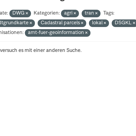
ate:
DWG
Kategorien:
agri
tran
Tags:
dtgrundkarte
Cadastral parcels
lokal
DSGKL
isationen:
amt-fuer-geoinformation
 versuch es mit einer anderen Suche.