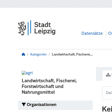
Zum Hauptinhalt wechseln
Datensätze
O
Kategorien
Landwirtschaft, Fischerei,...
Landwirtschaft, Fischerei,
Forstwirtschaft und
Nahrungsmittel
Organisationen
Ke