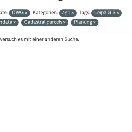
ate:
DWG
Kategorien:
agri
Tags:
LeipziGIS
ndata
Cadastral parcels
Planung
 versuch es mit einer anderen Suche.