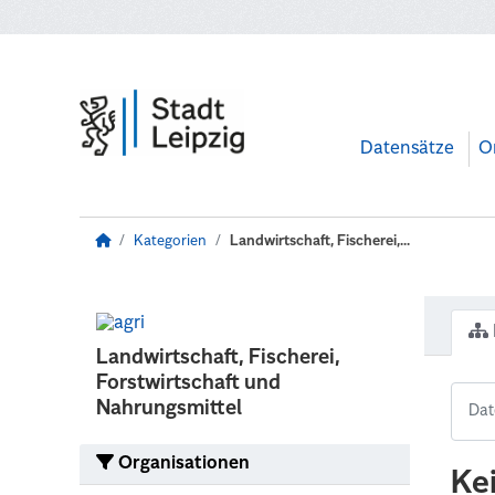
Zum Hauptinhalt wechseln
Datensätze
O
Kategorien
Landwirtschaft, Fischerei,...
Landwirtschaft, Fischerei,
Forstwirtschaft und
Nahrungsmittel
Organisationen
Ke