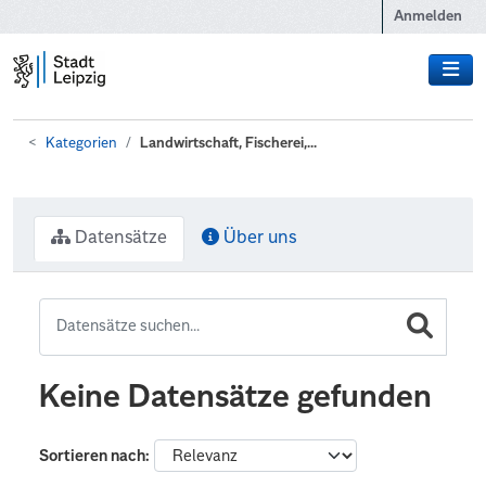
Zum Hauptinhalt wechseln
Anmelden
Kategorien
Landwirtschaft, Fischerei,...
Datensätze
Über uns
Keine Datensätze gefunden
Sortieren nach