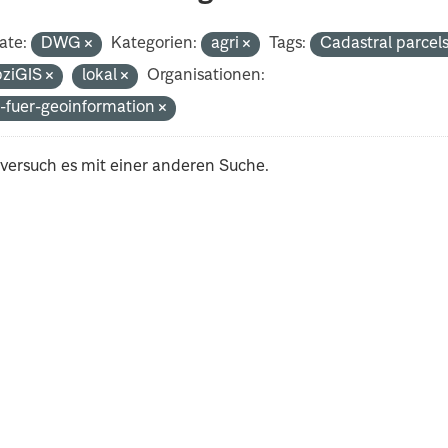
ate:
DWG
Kategorien:
agri
Tags:
Cadastral parcel
pziGIS
lokal
Organisationen:
-fuer-geoinformation
 versuch es mit einer anderen Suche.