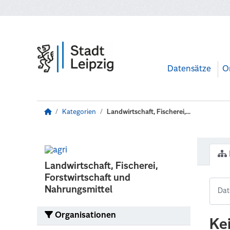
Zum Hauptinhalt wechseln
Datensätze
O
Kategorien
Landwirtschaft, Fischerei,...
Landwirtschaft, Fischerei,
Forstwirtschaft und
Nahrungsmittel
Organisationen
Ke