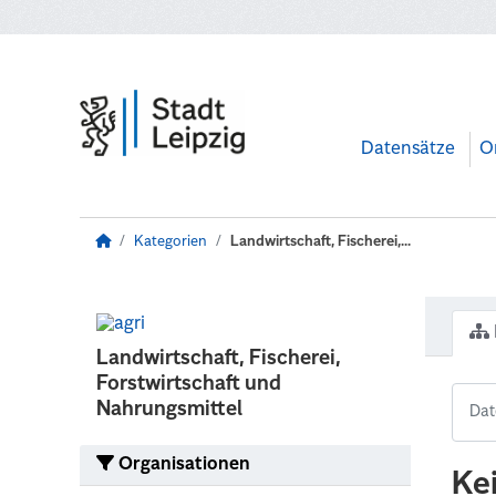
Zum Hauptinhalt wechseln
Datensätze
O
Kategorien
Landwirtschaft, Fischerei,...
Landwirtschaft, Fischerei,
Forstwirtschaft und
Nahrungsmittel
Organisationen
Ke