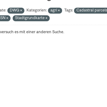
ate:
DWG
Kategorien:
agri
Tags:
Cadastral parcel
oSN
Stadtgrundkarte
 versuch es mit einer anderen Suche.