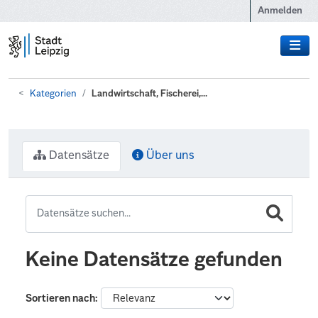
Zum Hauptinhalt wechseln
Anmelden
Kategorien
Landwirtschaft, Fischerei,...
Datensätze
Über uns
Keine Datensätze gefunden
Sortieren nach