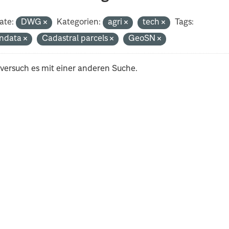
ate:
DWG
Kategorien:
agri
tech
Tags:
ndata
Cadastral parcels
GeoSN
 versuch es mit einer anderen Suche.