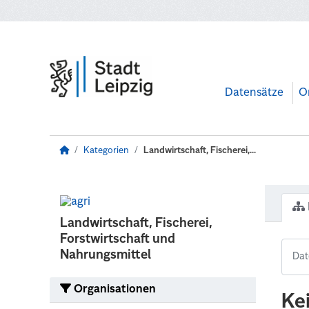
Zum Hauptinhalt wechseln
Datensätze
O
Kategorien
Landwirtschaft, Fischerei,...
Landwirtschaft, Fischerei,
Forstwirtschaft und
Nahrungsmittel
Organisationen
Ke