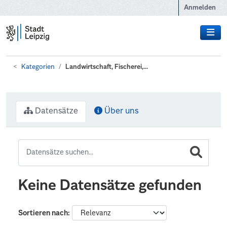
Zum Hauptinhalt wechseln
Anmelden
Kategorien
Landwirtschaft, Fischerei,...
Datensätze
Über uns
Keine Datensätze gefunden
Sortieren nach