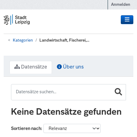
Zum Hauptinhalt wechseln
Anmelden
Kategorien
Landwirtschaft, Fischerei,...
Datensätze
Über uns
Keine Datensätze gefunden
Sortieren nach