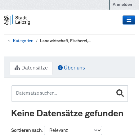
Zum Hauptinhalt wechseln
Anmelden
Kategorien
Landwirtschaft, Fischerei,...
Datensätze
Über uns
Keine Datensätze gefunden
Sortieren nach