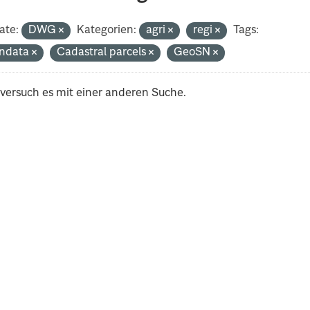
ate:
DWG
Kategorien:
agri
regi
Tags:
ndata
Cadastral parcels
GeoSN
 versuch es mit einer anderen Suche.