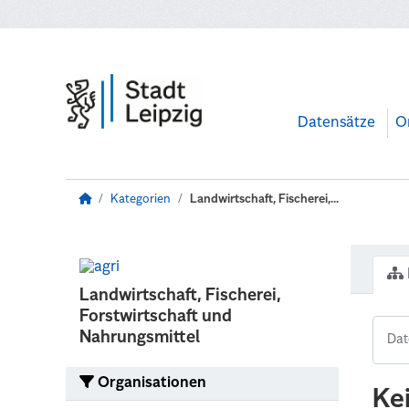
Zum Hauptinhalt wechseln
Datensätze
O
Kategorien
Landwirtschaft, Fischerei,...
Landwirtschaft, Fischerei,
Forstwirtschaft und
Nahrungsmittel
Organisationen
Ke