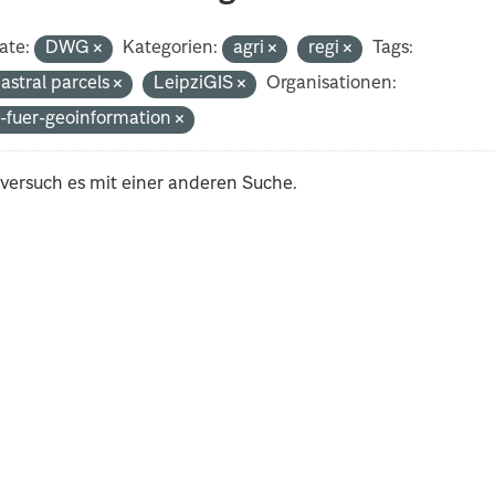
ate:
DWG
Kategorien:
agri
regi
Tags:
astral parcels
LeipziGIS
Organisationen:
-fuer-geoinformation
 versuch es mit einer anderen Suche.