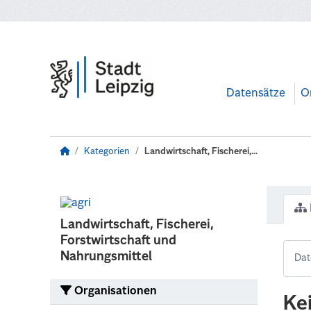
Zum Hauptinhalt wechseln
Datensätze
O
Kategorien
Landwirtschaft, Fischerei,...
Landwirtschaft, Fischerei,
Forstwirtschaft und
Nahrungsmittel
Organisationen
Ke