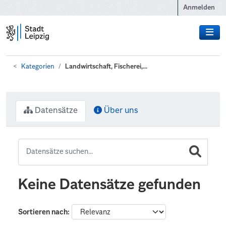
Zum Hauptinhalt wechseln
Anmelden
Kategorien
Landwirtschaft, Fischerei,...
Datensätze
Über uns
Keine Datensätze gefunden
Sortieren nach