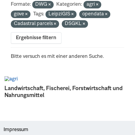
Formate:
DWG
Kategorien:
agri
gove
Tags:
LeipziGIS
opendata
Cadastral parcels
DSGKL
Ergebnisse filtern
Bitte versuch es mit einer anderen Suche.
Landwirtschaft, Fischerei, Forstwirtschaft und
Nahrungsmittel
Impressum