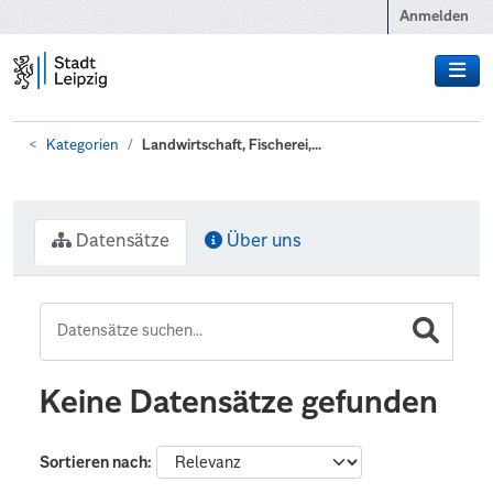
Zum Hauptinhalt wechseln
Anmelden
Kategorien
Landwirtschaft, Fischerei,...
Datensätze
Über uns
Keine Datensätze gefunden
Sortieren nach