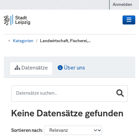
Zum Hauptinhalt wechseln
Anmelden
Kategorien
Landwirtschaft, Fischerei,...
Datensätze
Über uns
Keine Datensätze gefunden
Sortieren nach