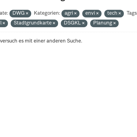
ate:
DWG
Kategorien:
agri
envi
tech
Tags
al
Stadtgrundkarte
DSGKL
Planung
 versuch es mit einer anderen Suche.