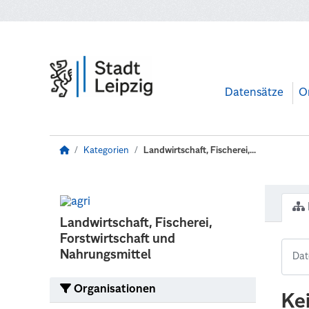
Zum Hauptinhalt wechseln
Datensätze
O
Kategorien
Landwirtschaft, Fischerei,...
Landwirtschaft, Fischerei,
Forstwirtschaft und
Nahrungsmittel
Organisationen
Ke