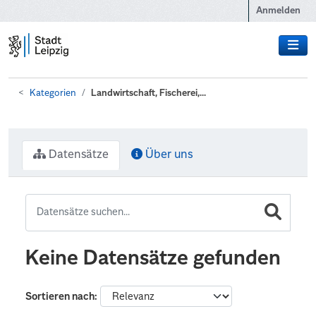
Zum Hauptinhalt wechseln
Anmelden
Kategorien
Landwirtschaft, Fischerei,...
Datensätze
Über uns
Keine Datensätze gefunden
Sortieren nach