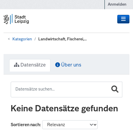
Zum Hauptinhalt wechseln
Anmelden
Kategorien
Landwirtschaft, Fischerei,...
Datensätze
Über uns
Keine Datensätze gefunden
Sortieren nach