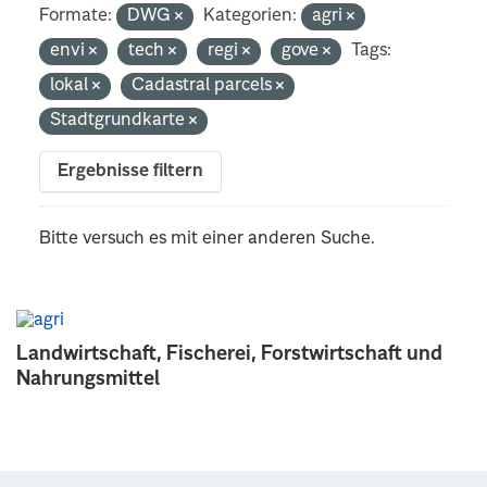
Formate:
DWG
Kategorien:
agri
envi
tech
regi
gove
Tags:
lokal
Cadastral parcels
Stadtgrundkarte
Ergebnisse filtern
Bitte versuch es mit einer anderen Suche.
Landwirtschaft, Fischerei, Forstwirtschaft und
Nahrungsmittel