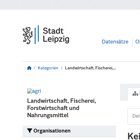
Zum Hauptinhalt wechseln
Datensätze
O
Kategorien
Landwirtschaft, Fischerei,...
Landwirtschaft, Fischerei,
Forstwirtschaft und
Nahrungsmittel
Organisationen
Ke