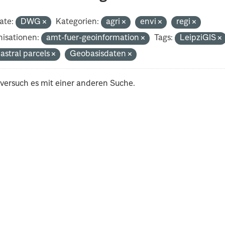
ate:
DWG
Kategorien:
agri
envi
regi
isationen:
amt-fuer-geoinformation
Tags:
LeipziGIS
astral parcels
Geobasisdaten
 versuch es mit einer anderen Suche.