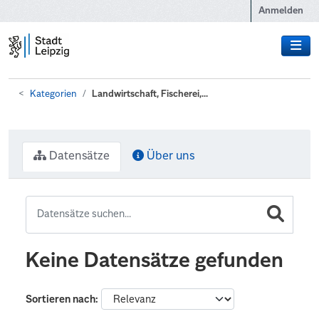
Zum Hauptinhalt wechseln
Anmelden
Kategorien
Landwirtschaft, Fischerei,...
Datensätze
Über uns
Keine Datensätze gefunden
Sortieren nach