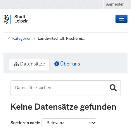
Zum Hauptinhalt wechseln
Anmelden
Kategorien
Landwirtschaft, Fischerei,...
Datensätze
Über uns
Keine Datensätze gefunden
Sortieren nach