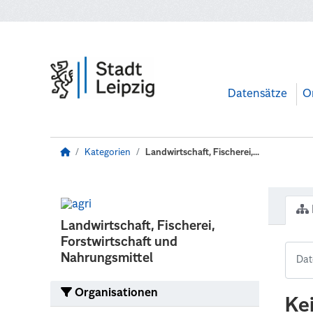
Zum Hauptinhalt wechseln
Datensätze
O
Kategorien
Landwirtschaft, Fischerei,...
Landwirtschaft, Fischerei,
Forstwirtschaft und
Nahrungsmittel
Organisationen
Ke