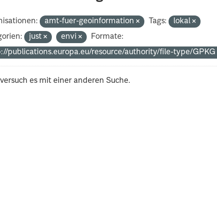
isationen:
amt-fuer-geoinformation
Tags:
lokal
orien:
just
envi
Formate:
p://publications.europa.eu/resource/authority/file-type/GPK
 versuch es mit einer anderen Suche.