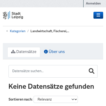
Zum Hauptinhalt wechseln
Anmelden
Kategorien
Landwirtschaft, Fischerei,...
Datensätze
Über uns
Keine Datensätze gefunden
Sortieren nach