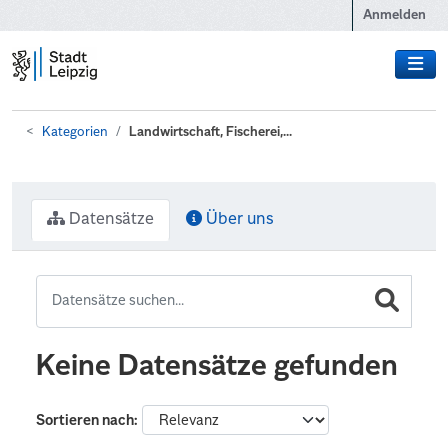
Zum Hauptinhalt wechseln
Anmelden
Kategorien
Landwirtschaft, Fischerei,...
Datensätze
Über uns
Keine Datensätze gefunden
Sortieren nach