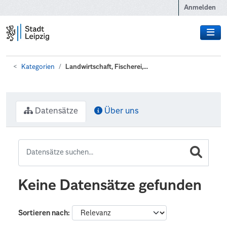
Zum Hauptinhalt wechseln
Anmelden
Kategorien
Landwirtschaft, Fischerei,...
Datensätze
Über uns
Keine Datensätze gefunden
Sortieren nach