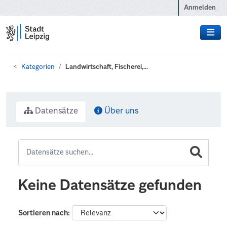
Zum Hauptinhalt wechseln
Anmelden
Kategorien
Landwirtschaft, Fischerei,...
Datensätze
Über uns
Keine Datensätze gefunden
Sortieren nach