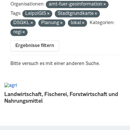
Organisationen:
amt-fuer-geoinformation
Tags:
LeipziGIS
Stadtgrundkarte
DSGKL
Planung
lokal
Kategorien:
regi
Ergebnisse filtern
Bitte versuch es mit einer anderen Suche.
Landwirtschaft, Fischerei, Forstwirtschaft und
Nahrungsmittel