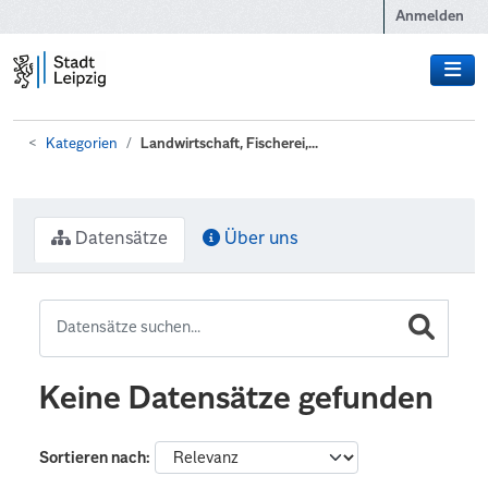
Zum Hauptinhalt wechseln
Anmelden
Kategorien
Landwirtschaft, Fischerei,...
Datensätze
Über uns
Keine Datensätze gefunden
Sortieren nach