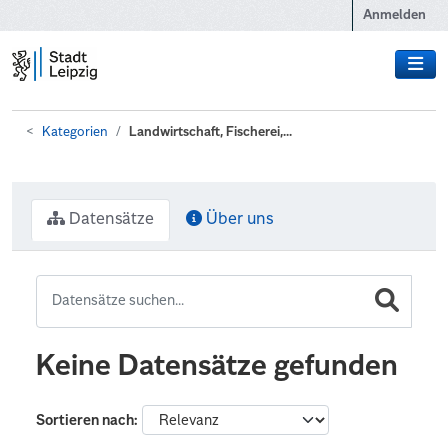
Zum Hauptinhalt wechseln
Anmelden
Kategorien
Landwirtschaft, Fischerei,...
Datensätze
Über uns
Keine Datensätze gefunden
Sortieren nach