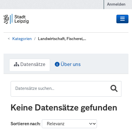
Zum Hauptinhalt wechseln
Anmelden
Kategorien
Landwirtschaft, Fischerei,...
Datensätze
Über uns
Keine Datensätze gefunden
Sortieren nach