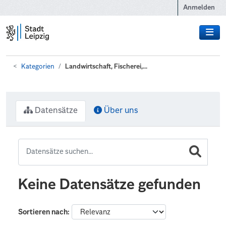
Zum Hauptinhalt wechseln
Anmelden
Kategorien
Landwirtschaft, Fischerei,...
Datensätze
Über uns
Keine Datensätze gefunden
Sortieren nach