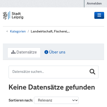
Zum Hauptinhalt wechseln
Anmelden
Kategorien
Landwirtschaft, Fischerei,...
Datensätze
Über uns
Keine Datensätze gefunden
Sortieren nach