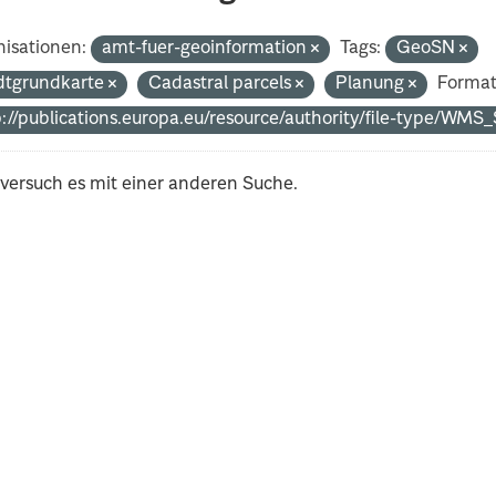
isationen:
amt-fuer-geoinformation
Tags:
GeoSN
dtgrundkarte
Cadastral parcels
Planung
Format
p://publications.europa.eu/resource/authority/file-type/WM
 versuch es mit einer anderen Suche.