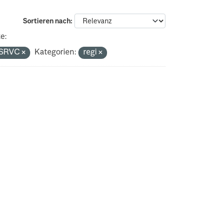
Sortieren nach
e:
S_SRVC
Kategorien:
regi