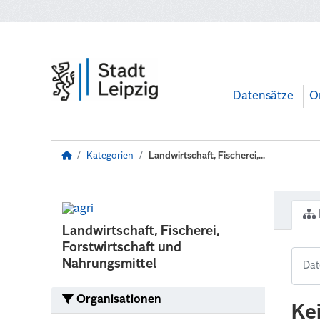
Zum Hauptinhalt wechseln
Datensätze
O
Kategorien
Landwirtschaft, Fischerei,...
Landwirtschaft, Fischerei,
Forstwirtschaft und
Nahrungsmittel
Organisationen
Ke