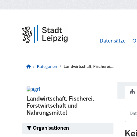
Zum Hauptinhalt wechseln
Datensätze
O
Kategorien
Landwirtschaft, Fischerei,...
Landwirtschaft, Fischerei,
Forstwirtschaft und
Nahrungsmittel
Organisationen
Ke