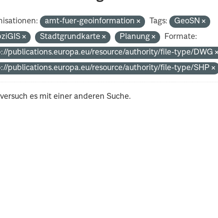
isationen:
amt-fuer-geoinformation
Tags:
GeoSN
pziGIS
Stadtgrundkarte
Planung
Formate:
p://publications.europa.eu/resource/authority/file-type/DWG
p://publications.europa.eu/resource/authority/file-type/SHP
 versuch es mit einer anderen Suche.