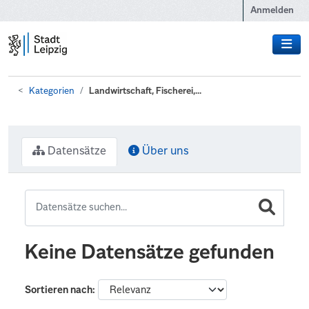
Zum Hauptinhalt wechseln
Anmelden
Kategorien
Landwirtschaft, Fischerei,...
Datensätze
Über uns
Keine Datensätze gefunden
Sortieren nach