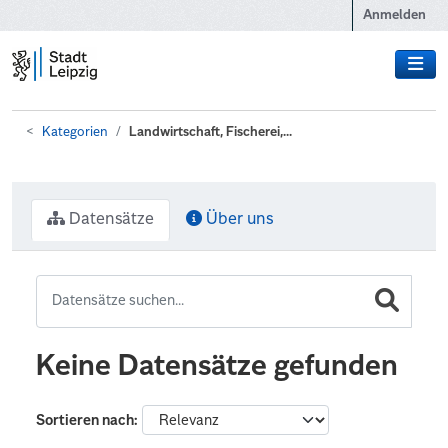
Zum Hauptinhalt wechseln
Anmelden
Kategorien
Landwirtschaft, Fischerei,...
Datensätze
Über uns
Keine Datensätze gefunden
Sortieren nach