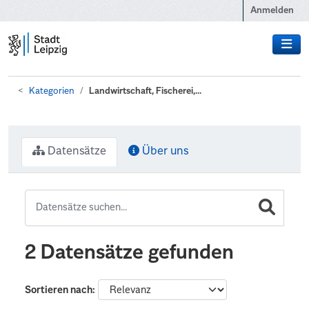
Zum Hauptinhalt wechseln
Anmelden
Kategorien
Landwirtschaft, Fischerei,...
Datensätze
Über uns
2 Datensätze gefunden
Sortieren nach