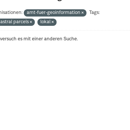
isationen:
amt-fuer-geoinformation
Tags:
astral parcels
lokal
 versuch es mit einer anderen Suche.