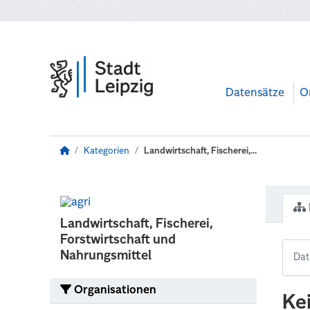
Zum Hauptinhalt wechseln
Datensätze
O
Kategorien
Landwirtschaft, Fischerei,...
Landwirtschaft, Fischerei,
Forstwirtschaft und
Nahrungsmittel
Organisationen
Ke