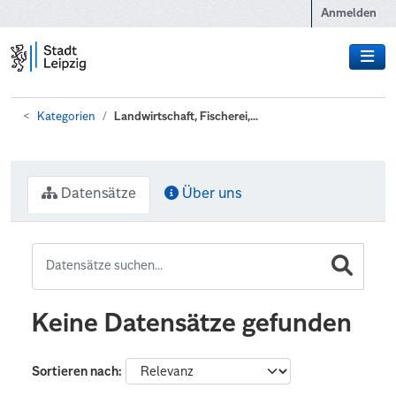
Zum Hauptinhalt wechseln
Anmelden
Kategorien
Landwirtschaft, Fischerei,...
Datensätze
Über uns
Keine Datensätze gefunden
Sortieren nach