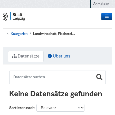
Zum Hauptinhalt wechseln
Anmelden
Kategorien
Landwirtschaft, Fischerei,...
Datensätze
Über uns
Keine Datensätze gefunden
Sortieren nach