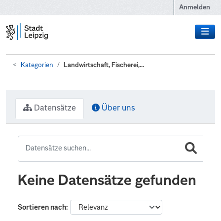
Zum Hauptinhalt wechseln
Anmelden
Kategorien
Landwirtschaft, Fischerei,...
Datensätze
Über uns
Keine Datensätze gefunden
Sortieren nach