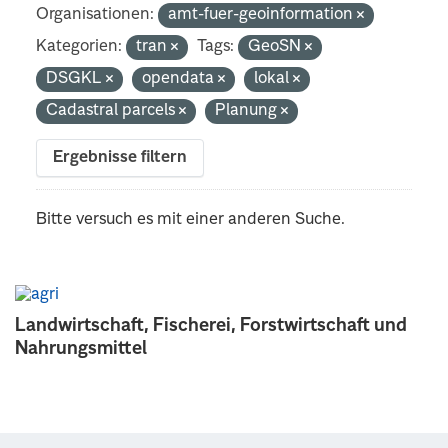
Organisationen:
amt-fuer-geoinformation
Kategorien:
tran
Tags:
GeoSN
DSGKL
opendata
lokal
Cadastral parcels
Planung
Ergebnisse filtern
Bitte versuch es mit einer anderen Suche.
Landwirtschaft, Fischerei, Forstwirtschaft und
Nahrungsmittel