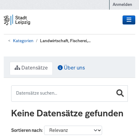
Zum Hauptinhalt wechseln
Anmelden
Kategorien
Landwirtschaft, Fischerei,...
Datensätze
Über uns
Keine Datensätze gefunden
Sortieren nach