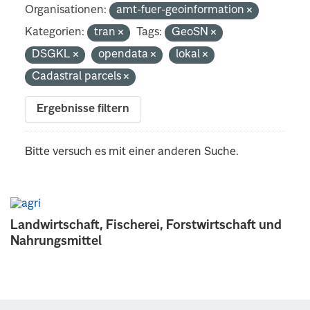
Organisationen:
amt-fuer-geoinformation
Kategorien:
tran
Tags:
GeoSN
DSGKL
opendata
lokal
Cadastral parcels
Ergebnisse filtern
Bitte versuch es mit einer anderen Suche.
Landwirtschaft, Fischerei, Forstwirtschaft und
Nahrungsmittel