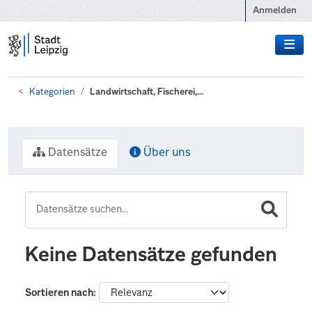
Zum Hauptinhalt wechseln
Anmelden
Kategorien
Landwirtschaft, Fischerei,...
Datensätze
Über uns
Keine Datensätze gefunden
Sortieren nach