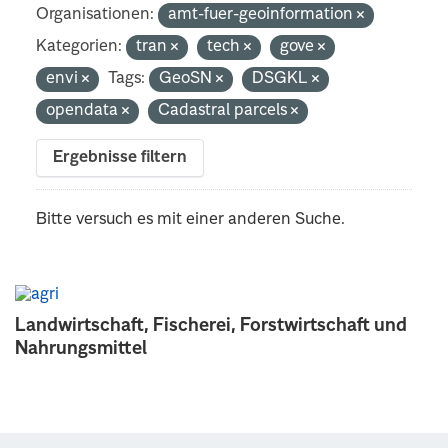
Organisationen:
amt-fuer-geoinformation
Kategorien:
tran
tech
gove
envi
Tags:
GeoSN
DSGKL
opendata
Cadastral parcels
Ergebnisse filtern
Bitte versuch es mit einer anderen Suche.
Landwirtschaft, Fischerei, Forstwirtschaft und
Nahrungsmittel