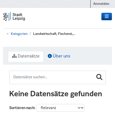
Zum Hauptinhalt wechseln
Anmelden
Kategorien
Landwirtschaft, Fischerei,...
Datensätze
Über uns
Keine Datensätze gefunden
Sortieren nach